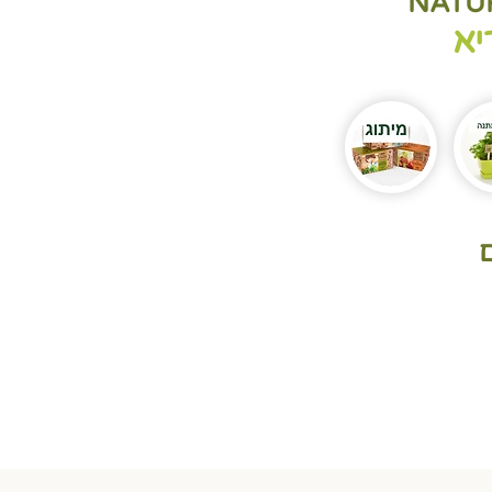
NATU
יא